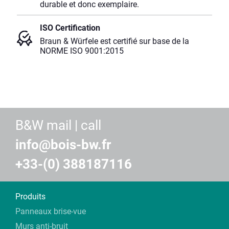
durable et donc exemplaire.
ISO Certification
Braun & Würfele est certifié sur base de la
NORME ISO 9001:2015
B&W mail | call
info@bois-bw.fr
+33-(0) 388187116
Produits
Panneaux brise-vue
Murs anti-bruit