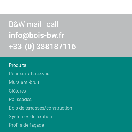
B&W mail | call
info@bois-bw.fr
+33-(0) 388187116
Produits
Panneaux brise-vue
Murs anti-bruit
Clôtures
Palissades
Bois de terrasses/construction
Systèmes de fixation
Profils de façade