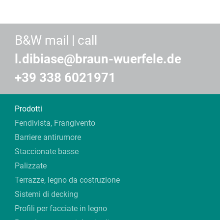
B&W mail | call
l.dibiase@braun-wuerfele.de
+39 338 6021971
Prodotti
Fendivista, Frangivento
Barriere antirumore
Staccionate basse
Palizzate
Terrazze, legno da costruzione
Sistemi di decking
Profili per facciate in legno